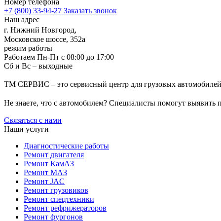
Номер телефона
ремонт без «лишних» операций;
+7 (800) 33-94-27
Заказать звонок
работу с крановым оборудованием любого вида.
Наш адрес
Если вам нужен качественный ремонт автомобильных кранов и
г. Нижний Новгород,
объясним каждую деталь и восстановим технику так, чтобы она
Московское шоссе, 352а
режим работы
Работаем Пн-Пт с 08:00 до 17:00
Сб и Вс – выходные
ТМ СЕРВИС – это сервисный центр для грузовых автомобилей
Не знаете, что с автомобилем? Специалисты помогут выявить
Связаться с нами
Наши услуги
Диагностические работы
Ремонт двигателя
Ремонт КамАЗ
Ремонт МАЗ
Ремонт JAC
Ремонт грузовиков
Ремонт спецтехники
Ремонт рефрижераторов
Ремонт фургонов