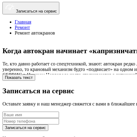
Записаться на сервис
Главная
Ремонт
Ремонт автокранов
Когда автокран начинает «капризничать
Те, кто давно работает со спецтехникой, знают: автокран редко
уверенно, то крановый механизм будто «подвисает» на одном и
СЕРВИС в Нижнем Новгороде часто сталкиваются с ситуацией, 
Показать текст
состояние редуктора, оценить работу механизма подъёма и пр
Записаться на сервис
Что включает ремонт автомобильных к
Оставьте заявку и наш менеджер свяжется с вами в ближайшее 
Когда речь заходит о ремонте автомобильных кранов, люди част
проверяет КМУ, грузоподъёмный механизм, состояние гидравли
капитальный ремонт автокрана. Иногда нужно пережимать РВД,
конкретного крана и того, как он эксплуатировался. В ТМ СЕР
Записаться на сервис
дальнейшие расходы.