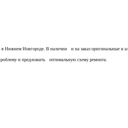
ли требуется полноценный капитальный ремонт автокрана, про
 уверенно работала под нагрузкой. Звоните — обсудим задачу и
 в Нижнем Новгороде. В наличии и на заказ оригинальные и ал
 проблему и предложить оптимальную схему ремонта.