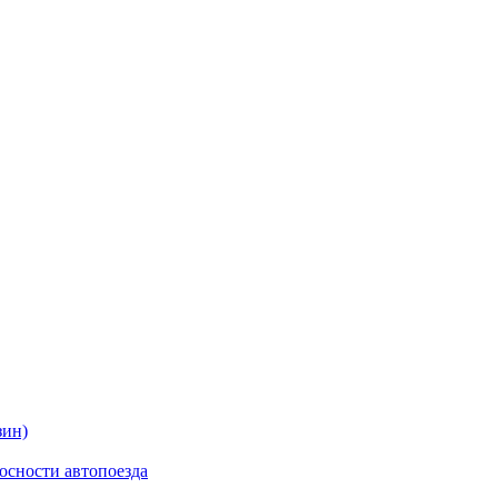
зин)
осности автопоезда