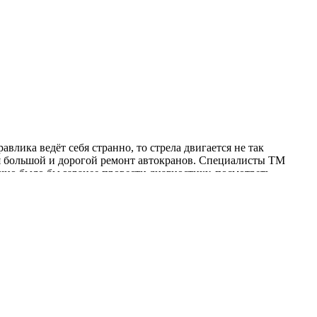
авлика ведёт себя странно, то стрела двигается не так
тся большой и дорогой ремонт автокранов. Специалисты ТМ
чно было бы заранее провести диагностику, посмотреть
 спасает от больших простоев.
работа выглядит иначе: сначала мастер осматривает стрелы,
 что требуется — текущие работы или полноценный
изм и провести нормальное обслуживание. Всё зависит от
, ведь прозрачность ремонта помогает адекватно оценить