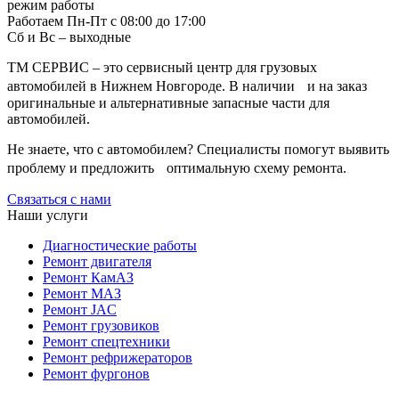
режим работы
когда нужна замена
Работаем Пн-Пт с 08:00 до 17:00
Сб и Вс – выходные
Иногда клиент приезжает с запросом «поменяйте всё», потому
что боится повторного простоя. Но в реальности часть узлов
ТМ СЕРВИС – это сервисный центр для грузовых
может быть работоспособна: например, распределитель
автомобилей в Нижнем Новгороде. В наличии и на заказ
исправен, а проблему дают изношенные манжеты или подсос
оригинальные и альтернативные запасные части для
воздуха в линии. В других случаях экономия выглядит
автомобилей.
сомнительно: если шток уже с рисками, то подтянуть его не
получится, и замена будет честнее, чем повторный ремонт
Не знаете, что с автомобилем? Специалисты помогут выявить
через месяц. Мы объясняем такие моменты на месте, чтобы
проблему и предложить оптимальную схему ремонта.
решение было осознанным.
Связаться с нами
От чего зависит стоимость и сроки
Наши услуги
Диагностические работы
На цену влияют модель установки, степень износа,
Ремонт двигателя
доступность деталей и объём работ. Один и тот же
Ремонт КамАЗ
манипулятор может требовать либо быстрой замены пары
Ремонт МАЗ
уплотнений, либо восстановления посадочных мест и правки
Ремонт JAC
геометрии креплений. Сроки тоже лучше оценивать после
Ремонт грузовиков
осмотра: иногда проблему решают за день, иногда требуется
Ремонт спецтехники
время на заказ, проверку и приработку. Мы заранее
Ремонт рефрижераторов
проговариваем, какой сценарий реалистичен, чтобы грузовой
Ремонт фургонов
автомобиль не стоял зря и не срывал график.