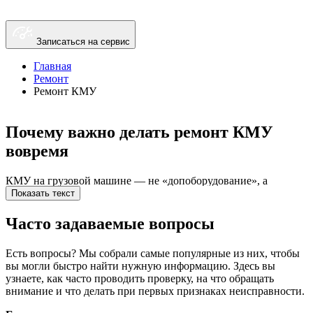
Записаться на сервис
Главная
Ремонт
Ремонт КМУ
Почему важно делать ремонт КМУ
вовремя
КМУ на грузовой машине — не «допоборудование», а
рабочий инструмент. Если стрела пошла рывками, кран стал
Показать текст
медленнее поднимать, а на соединениях появилась влажная
полоска, — это уже сигнал. Откладывая ремонт КМУ,
Часто задаваемые вопросы
владелец почти всегда платит дважды: сначала — простоем и
сорванными работами, потом — заменой того, что можно
Есть вопросы? Мы собрали самые популярные из них, чтобы
было спасти своевременным обслуживанием. В Нижнем
вы могли быстро найти нужную информацию. Здесь вы
Новгороде погода и реагенты тоже влияют: металл и
узнаете, как часто проводить проверку, на что обращать
уплотнения устают быстрее, чем кажется, а грязь в гидравлике
внимание и что делать при первых признаках неисправности.
любит копиться незаметно.